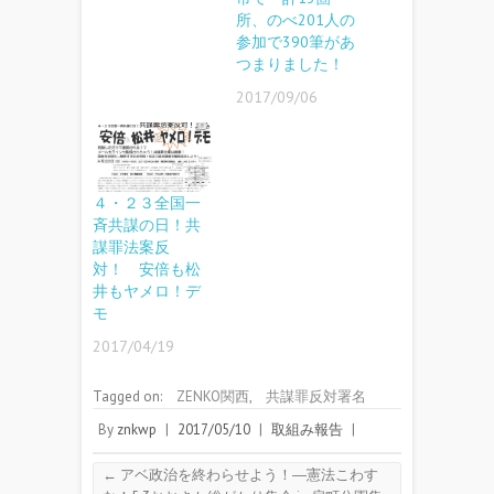
所、のべ201人の
参加で390筆があ
つまりました！
2017/09/06
４・２３全国一
斉共謀の日！共
謀罪法案反
対！ 安倍も松
井もヤメロ！デ
モ
2017/04/19
Tagged on:
ZENKO関西
,
共謀罪反対署名
By
znkwp
|
2017/05/10
|
取組み報告
|
←
アベ政治を終わらせよう！―憲法こわす