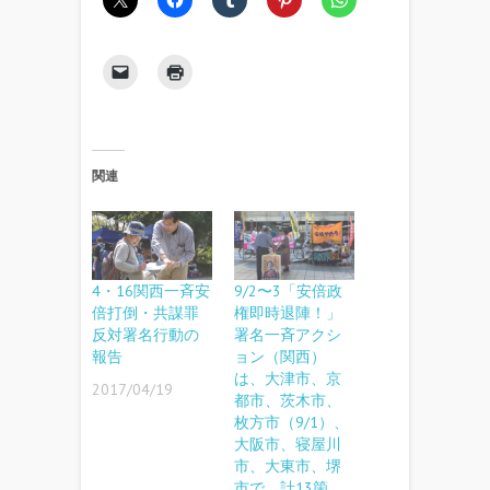
関連
4・16関西一斉安
9/2〜3「安倍政
倍打倒・共謀罪
権即時退陣！」
反対署名行動の
署名一斉アクシ
報告
ョン（関西）
は、大津市、京
2017/04/19
都市、茨木市、
枚方市（9/1）、
大阪市、寝屋川
市、大東市、堺
市で 計13箇