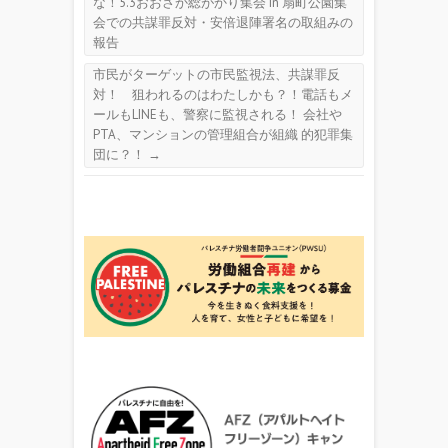
な！5.3おおさか総がかり集会 in 扇町公園集
会での共謀罪反対・安倍退陣署名の取組みの
報告
市民がターゲットの市民監視法、共謀罪反
対！ 狙われるのはわたしかも？！電話もメ
ールもLINEも、警察に監視される！ 会社や
PTA、マンションの管理組合が組織 的犯罪集
団に？！
→