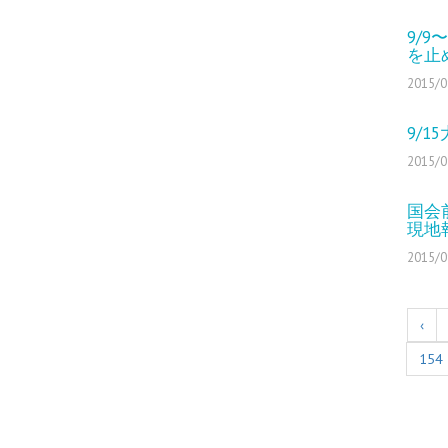
9/
を止
2015/0
9/
2015/0
国会
現地報
2015/0
‹
154