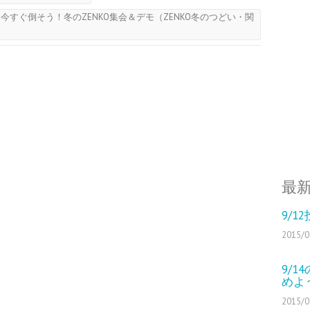
を今すぐ倒そう！冬のZENKO集会＆デモ（ZENKO冬のつどい・関
最
9/
2015/0
9/
めよ
2015/0