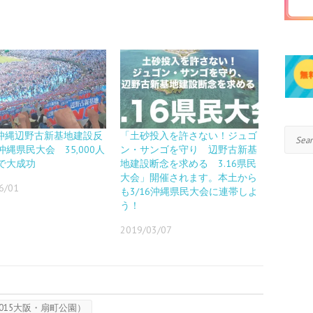
Search
7 沖縄辺野古新基地建設反
「土砂投入を許さない！ジュゴ
縄県民大会 35,000人
ン・サンゴを守り 辺野古新基
で大成功
地建設断念を求める 3.16県民
大会」開催されます。本土から
6/01
も3/16沖縄県民大会に連帯しよ
う！
2019/03/07
2015大阪・扇町公園）