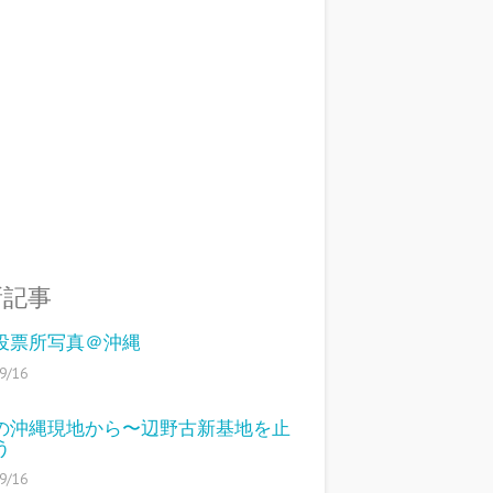
新記事
12投票所写真＠沖縄
9/16
14の沖縄現地から〜辺野古新基地を止
う
9/16