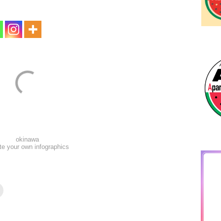
okinawa
te your own infographics