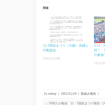
関連
11.3団結まつり（大阪）決議と
5.1
行動提起
対！ 沖
の参加
2015/11/08
2015/0
By
znkwp
|
2015/11/24
|
取組み報告
|
←
3000人が集結 11・3団結まつり報告（