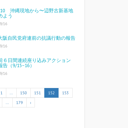
9〜10 沖縄現地から〜辺野古新基地
めよう
9/16
15大阪自民党府連前の抗議行動の報告
9/16
前６日間連続座り込みアクション
告（9/15−16）
9/16
1
…
150
151
152
153
…
179
›