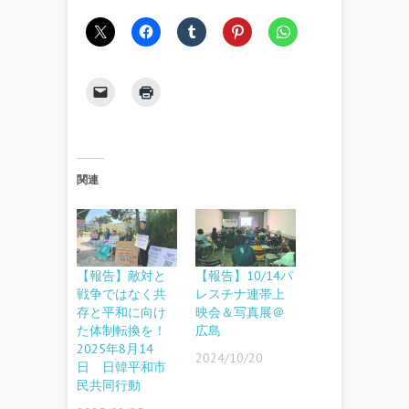
関連
【報告】敵対と
【報告】10/14パ
戦争ではなく共
レスチナ連帯上
存と平和に向け
映会＆写真展＠
た体制転換を！
広島
2025年8月14
2024/10/20
日 日韓平和市
民共同行動