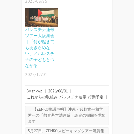
2025/08/25
パレスチナ連帯
ツアー大阪集会
｜「何が起きて
もあきらめな
い」／パレスチ
ナの子どもとつ
ながる
2025/12/01
By
znkwp
|
2026/06/01
|
これからの取組み
,
パレスチナ連帯
,
行動予定
|
←
【ZENKO抗議声明】沖縄・辺野古平和学
習への「教育基本法違反」認定の撤回を求め
ます
5月27日、ZENKOスピーキングツアー滋賀集