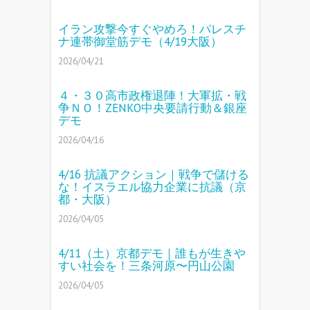
イラン攻撃今すぐやめろ！パレスチ
ナ連帯御堂筋デモ（4/19大阪）
2026/04/21
４・３０高市政権退陣！大軍拡・戦
争ＮＯ！ZENKO中央要請行動＆銀座
デモ
2026/04/16
4/16 抗議アクション｜戦争で儲ける
な！イスラエル協力企業に抗議（京
都・大阪）
2026/04/05
4/11（土）京都デモ｜誰もが生きや
すい社会を！三条河原〜円山公園
2026/04/05