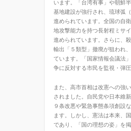
います。「台湾有事」や朝鮮
基地建設が強行され、琉球弧
進められています。全国の自
地攻撃能力を持つ長射程ミサ
進められています。さらに、
輸出「５類型」撤廃が狙われ
ています。「国家情報会議法
争に反対する市民を監視・弾
また、高市首相は改憲への強
されました。自民党や日本維
９条改悪や緊急事態条項創設
ます。しかし、憲法は本来、
であり、「国の理想の姿」を