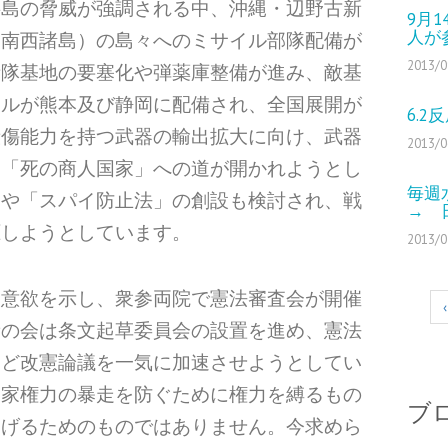
半島の脅威が強調される中、沖縄・辺野古新
9月
人が
（南西諸島）の島々へのミサイル部隊配備が
2013/0
衛隊基地の要塞化や弾薬庫整備が進み、敵基
イルが熊本及び静岡に配備され、全国展開が
6.
殺傷能力を持つ武器の輸出拡大に向け、武器
2013/0
、「死の商人国家」への道が開かれようとし
毎週
」や「スパイ防止法」の創設も検討され、戦
→ 
圧しようとしています。
2013/0
い意欲を示し、衆参両院で憲法審査会が開催
‹
新の会は条文起草委員会の設置を進め、憲法
など改憲論議を一気に加速させようとしてい
国家権力の暴走を防ぐために権力を縛るもの
ブ
掲げるためのものではありません。今求めら