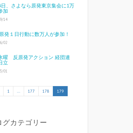
14日、さよなら原発東京集会に1万
参加
9/14
2反原発１日行動に数万人が参加！
6/02
水曜 反原発アクション 経団連
日立
3/01
1
…
177
178
179
ログカテゴリー