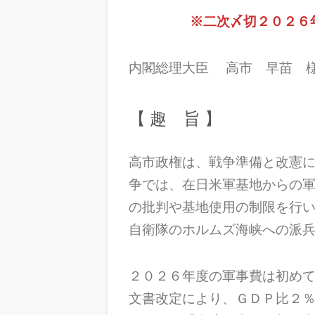
※二次〆切２０２６
内閣総理大臣 高市 早苗 
【 趣 旨 】
高市政権は、戦争準備と改憲
争では、在日米軍基地からの
の批判や基地使用の制限を行
自衛隊のホルムズ海峡への派
２０２６年度の軍事費は初め
文書改定により、ＧＤＰ比２