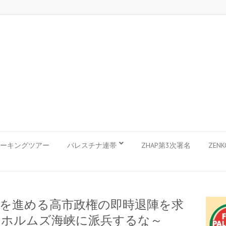
ーキングツアー
パレスチナ連帯
ZHAP第3次署名
ZEN
憲を進める高市政権の即時退陣を求
をホルムズ海峡に派兵するな～