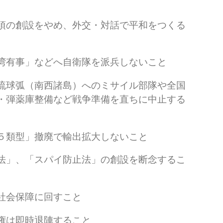
項の創設をやめ、外交・対話で平和をつくる
湾有事」などへ自衛隊を派兵しないこと
琉球弧（南西諸島）へのミサイル部隊や全国
・弾薬庫整備など戦争準備を直ちに中止する
５類型」撤廃で輸出拡大しないこと
法」、「スパイ防止法」の創設を断念するこ
社会保障に回すこと
権は即時退陣すること