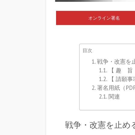
オンライン署名
目次
戦争・改憲を
【 趣 旨
【 請願事
署名用紙（PD
関連
戦争・改憲を止め