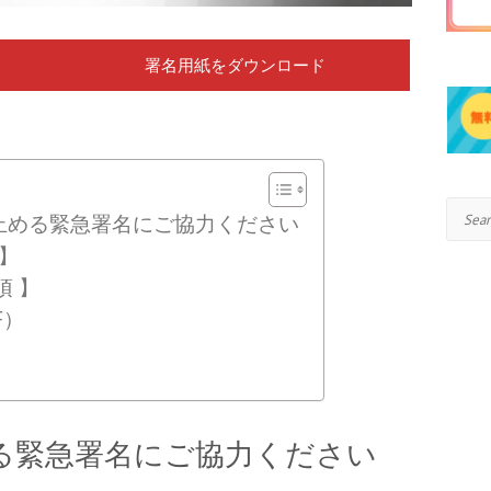
署名用紙をダウンロード
Search
止める緊急署名にご協力ください
 】
項 】
F）
る緊急署名にご協力ください