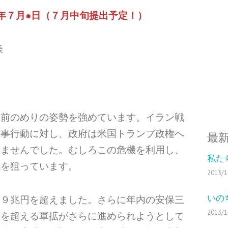
年７月●日（７月中旬提出予定！）
様
に前のめりの姿勢を強めています。イラン戦
軍事行動に対し、政府は米国トランプ政権へ
最
いませんでした。むしろこの危機を利用し、
私た
兵を狙っています。
2013/1
いの
て９兆円を超えました。さらに年内の安保三
2013/1
％を超える軍拡がさらに進められようとして