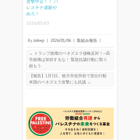
攻撃中止！！ パ
レスチナ虐殺や
めろ！
2026/03/03
By
znkwp
|
2026/01/06
|
取組み報告
|
←
トランプ政権のベネズエラ侵略反対！─高
市政権は加担するな！ 緊急抗議行動に取り
組もう
【報告】1月5日、枚方市役所前で宣伝行動
米国のベネズエラ攻撃にも抗議
→