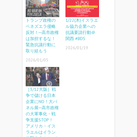
トランプ政権の
1/22(木)イスラエ
ベネズエラ侵略
ル協力企業への
反対！─高市政権
抗議要請行動＠
は加担するな！
関西 #BDS
緊急抗議行動に
2026/01/19
取り組もう
2026/01/05
［3/12大阪］戦
争で儲ける日本
企業にNO！大パ
ネル展─高市政権
の大軍事化・戦
争支援STOP！
アメリカ・イス
ラエルはイラン