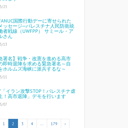
5/25
4 FANUC国際行動デーに寄せられた
メッセージ─パレスチナ人民防衛統
働者戦線（UWFPP） サミール・ア
ルさん
5/13
急署名】戦争・改憲を進める高市
の即時退陣を求める緊急署名～自
をホルムズ海峡に派兵するな～
5/11
17「イラン攻撃STOP！パレスチナ虐
止！高市退陣」デモを行います
5/07
1
2
3
4
…
179
›