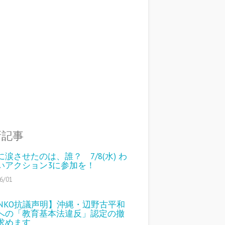
新記事
に涙させたのは、誰？ 7/8(水) わ
いアクション3に参加を！
6/01
ENKO抗議声明】沖縄・辺野古平和
への「教育基本法違反」認定の撤
求めます