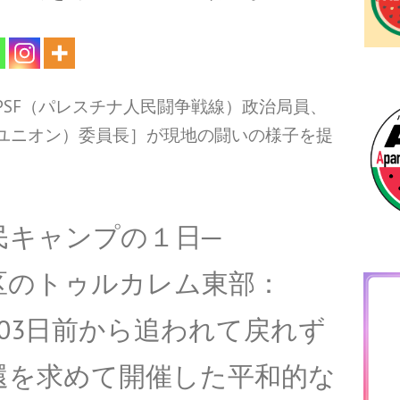
PSF（パレスチナ人民闘争戦線）政治局員、
争ユニオン）委員長］が現地の闘いの様子を提
民キャンプの１日─
区のトゥルカレム東部：
03日前から追われて戻れず
還を求めて開催した平和的な