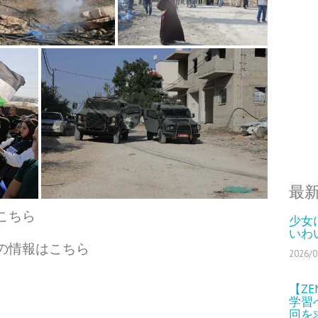
最
こちら
少女
いわ
の情報は
こちら
2026/0
【Z
学習
回を