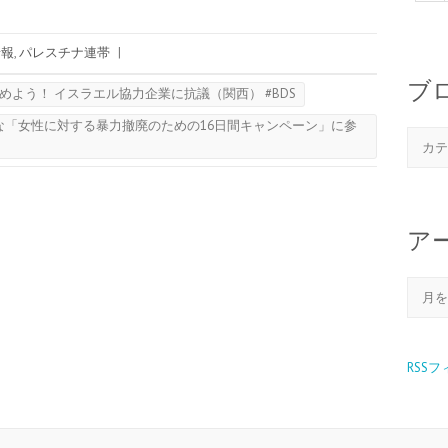
情報
,
パレスチナ連帯
|
ブ
止めよう！ イスラエル協力企業に抗議（関西） #BDS
的な「女性に対する暴力撤廃のための16日間キャンペーン」に参
ア
RSS