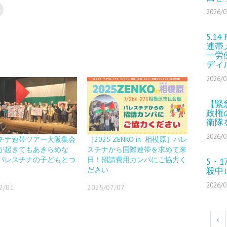
2026/0
5.1
連帯
一労
ディ
2026/0
【緊
政権
衛隊
2026/0
チナ連帯ツアー大阪集会
［2025 ZENKO in 相模原］パレ
が起きてもあきらめな
スチナから国際連帯を求めて来
パレスチナの子どもとつ
日！招請費用カンパにご協力く
5・
ださい
殺中
2026/0
2/01
2025/07/07
‹