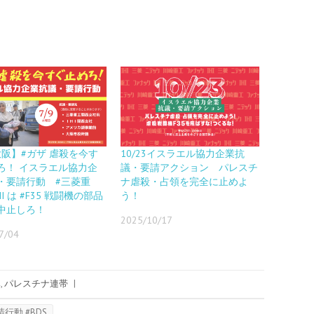
9大阪】#ガザ 虐殺を今す
10/23イスラエル協力企業抗
ろ！ イスラエル協力企
議・要請アクション パレスチ
・要請行動 #三菱重
ナ虐殺・占領を完全に止めよ
HI は #F35 戦闘機の部品
う！
中止しろ！
2025/10/17
7/04
み
,
パレスチナ連帯
|
行動 #BDS