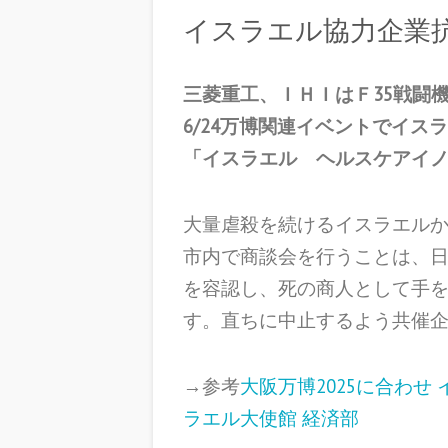
イスラエル協力企業
三菱重工、ＩＨＩはＦ35戦闘
6/24万博関連イベントでイス
「イスラエル ヘルスケアイノベ
大量虐殺を続けるイスラエルか
市内で商談会を行うことは、
を容認し、死の商人として手
す。直ちに中止するよう共催
→参考
大阪万博2025に合わせ
ラエル大使館 経済部