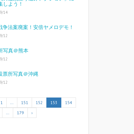
集しよう！
9/14
16戦争法案廃案！安倍ヤメロデモ！
9/12
所写真＠熊本
9/12
12投票所写真＠沖縄
9/12
1
…
151
152
153
154
…
179
›