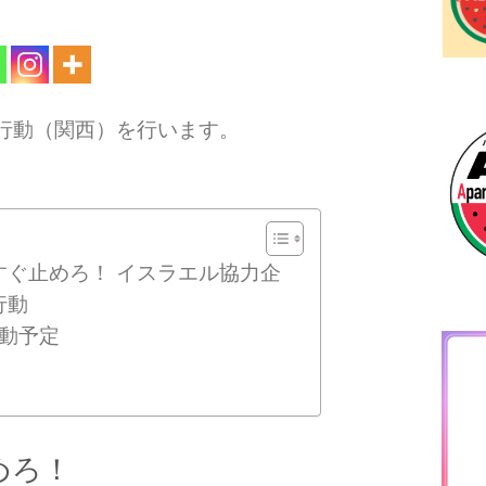
議行動（関西）を行います。
すぐ止めろ！ イスラエル協力企
行動
)行動予定
めろ！