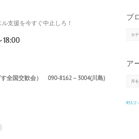
）
ブ
エル支援を今すぐ中止しろ！
～18:00
）
ア
全国交歓会） 090-8162－3004(川島)
RSS