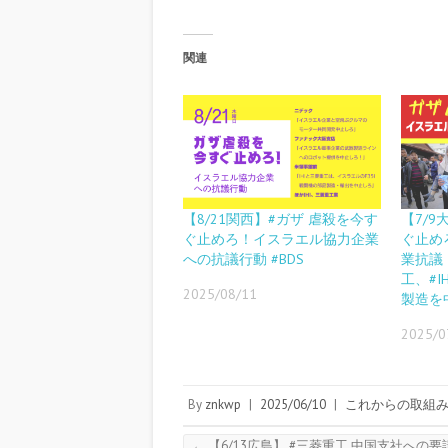
関連
【8/21関西】#ガザ 虐殺を今す
【7/
ぐ止めろ！イスラエル協力企業
ぐ止め
への抗議行動 #BDS
業抗議
工、#I
2025/08/11
製造を
2025/0
By
znkwp
|
2025/06/10
|
これからの取組
←
【6/13広島】 #三菱重工 中国支社への要請