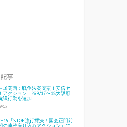
新記事
15〜18関西：戦争法案廃案！安倍ヤ
！アクション ※9/17〜18大阪府
抗議行動を追加
9/15
4−19「STOP強行採決！国会正門前
間の連続座り込みアクション」に