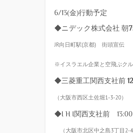
6/13(金)行動予定
◆ニデック株式会社 朝
7
JR向日町駅(京都) 街頭宣伝
※イスラエル企業と空飛ぶク
◆三菱重工関西支社前
1
（大阪市西区土佐堀1-3-20）
◆I H I関西支社前 13:0
（大阪市北区中之島3丁目2-4