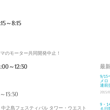
:15
～8:15
ルマのモーター共同開発中止！
最
2:00
～12:30
9/
メロ
連前
2015/0
0～13:30
9・1
 中之島フェスティバル タワー・ウエスト
６日