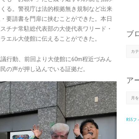
てくる。警視庁は法的根拠無き規制など出来
議・要請書を門扉に挟むことができた。本日
レスチナ常駐総代表部の大使代表ワリード・
ブ
スラエル大使館に伝えることができた。
抗議行動、前回より大使館に60m程近づみん
市民の声が押し込んでいる証拠だ。
ア
RSS