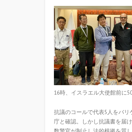
16時、イスラエル大使館前に5
抗議のコールで代表5人をバリ
庁と確認。しかし抗議書を届
数警官が制止し法的根拠を質