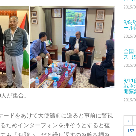
2015/0
9/
ール
2015/0
全国
ス（9
2015/0
9/
戦争
開票
0人が集合。
2015/0
ケードをあけて大使館前に送ると事前に警視
‹
けるためインターフォンを押そうとすると複
157
しても「お願い」だと繰り返すのみ腕を掴み