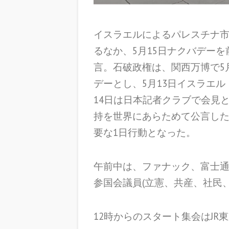
イスラエルによるパレスチナ市
るなか、5月15日ナクバデー
言。石破政権は、関西万博で5
デーとし、5月13日イスラエ
14日は日本記者クラブで会見
持を世界にあらためて公言し
要な1日行動となった。
午前中は、ファナック、富士
参国会議員(立憲、共産、社民
12時からのスタート集会はJR