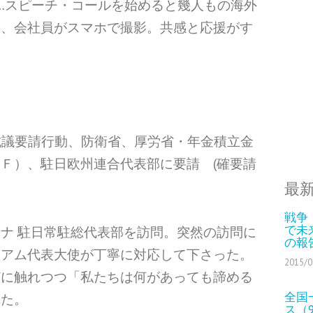
sOff Gaza…スピーチ・コールを始めると幾人もの海外
る、会社員がスマホで撮影。共感と応援がす
、
抗議要請行動、防衛省、厚労省・年金積立金
Ｆ）、駐日欧州連合代表部に要請 (確要請
最
戦争
で未来
ナ 駐日常駐総代表部を訪問。突然の訪問に
の報
シアム代表大使が丁寧に対応して下さった。
2015/0
どに触れつつ「私たちは何があっても諦める
全国
れた。
ス（9