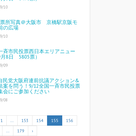
9/10
8投票所写真＠大阪市 京橋駅京阪モ
前の広場
9/10
一斉市民投票西日本エリアニュー
月8日 5805票）
9/09
11自民党大阪府連前抗議アクション&
法案を問う！9/12全国一斉市民投票
集会にご参加ください
9/08
1
…
153
154
155
156
…
179
›