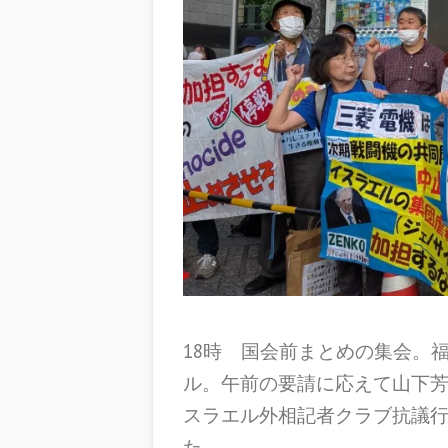
18時 国会前まとめの集会。
ル。午前の要請に応えて山下
スラエル外相記者クラブ抗議
た。