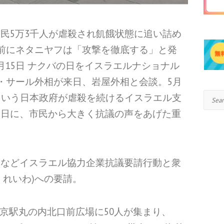
民5万3千人が虐殺され飢餓状態に追い詰め
を前にネタニヤフは「攻撃を徹底する」と発
月15日 ナクバの日をイスラエルナショナル
ル・サール外相が来日、岩屋外相と会談。5月
Search
という日本政府が虐殺を続けるイスラエル支
た日に、市民から大きく抗議の声をあげた重
通などイスラエル協力企業抗議要請行動と衆
、れいわ)への要請。
東京駅丸の内北口前広場に50人が集まり、