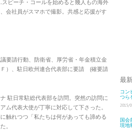
sOff Gaza…スピーチ・コールを始めると幾人もの海外
る、会社員がスマホで撮影。共感と応援がす
、
抗議要請行動、防衛省、厚労省・年金積立金
Ｆ）、駐日欧州連合代表部に要請 (確要請
最
コン
つら
ナ 駐日常駐総代表部を訪問。突然の訪問に
2015/0
シアム代表大使が丁寧に対応して下さった。
どに触れつつ「私たちは何があっても諦める
国会
現地報
れた。