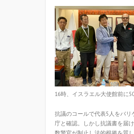
16時、イスラエル大使館前に5
抗議のコールで代表5人をバリ
庁と確認。しかし抗議書を届
数警官が制止し法的根拠を質