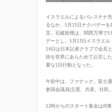
イスラエルによるパレスチナ市
るなか、5月15日ナクバデー
言。石破政権は、関西万博で5
デーとし、5月13日イスラエ
14日は日本記者クラブで会見
持を世界にあらためて公言し
要な1日行動となった。
午前中は、ファナック、富士
参国会議員(立憲、共産、社民
12時からのスタート集会はJR