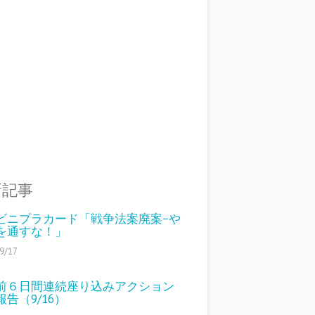
新記事
ビニプラカード「戦争法案廃案−や
を通すな！」
9/17
前６日間連続座り込みアクション
告（9/16）