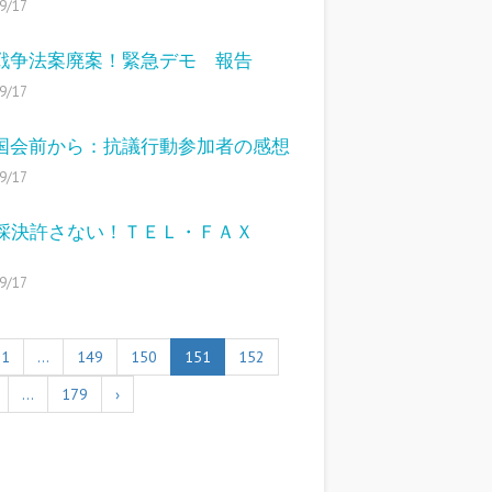
9/17
16戦争法案廃案！緊急デモ 報告
9/17
16国会前から：抗議行動参加者の感想
9/17
採決許さない！ＴＥＬ・ＦＡＸ
9/17
1
…
149
150
151
152
…
179
›