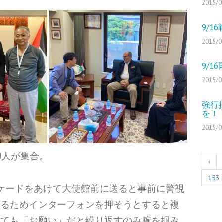
2015/0
9/
2015/0
9/
2015/0
強行
を！
2015/0
0人が集合。
‹
153
ケードをあけて大使館前に送ると事前に警視
けるためインターフォンを押そうとすると複
しても「お願い」だと繰り返すのみ腕を掴み