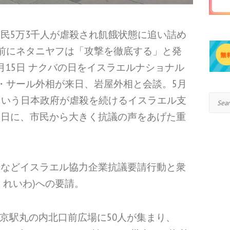
民5万3千人が虐殺され飢餓状態に追い詰め
を前にネタニヤフは「攻撃を徹底する」と発
月15日 ナクバの日をイスラエルナショナル
ル・サール外相が来日、岩屋外相と会談。5月
Search
という日本政府が虐殺を続けるイスラエル支
た日に、市民から大きく抗議の声をあげた重
通などイスラエル協力企業抗議要請行動と衆
、れいわ)への要請。
東京駅丸の内北口前広場に50人が集まり、