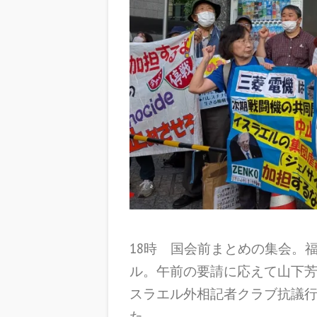
18時 国会前まとめの集会。
ル。午前の要請に応えて山下
スラエル外相記者クラブ抗議
た。