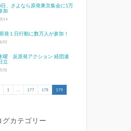
14日、さよなら原発東京集会に1万
参加
9/14
2反原発１日行動に数万人が参加！
6/02
水曜 反原発アクション 経団連
日立
3/01
1
…
177
178
179
ログカテゴリー