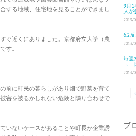
9月
集合する地域、住宅地を見ることができまし
人が
2013/0
6.
のすぐ近くにありました。京都府立大学（農
2013/0
隣です。
毎週
→ 
2013/0
目の前に町民の暮らしがあり畑で野菜を育て
‹
つ被害を被るかしれない危険と隣り合わせで
。
ブ
けていないケースがあることや町長が企業誘