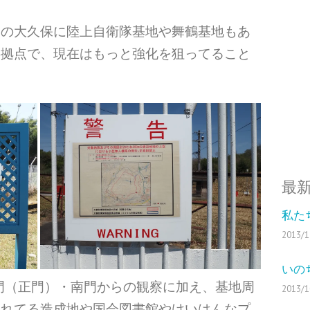
くの大久保に陸上自衛隊基地や舞鶴基地もあ
事拠点で、現在はもっと強化を狙ってること
最
私た
2013/1
いの
門（正門）・南門からの観察に加え、基地周
2013/1
されてる造成地や国会図書館やけいはんなプ