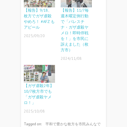
【報告】9/18、
【報告】11/7毎
枚方でガザ虐殺
週木曜定例行動
やめろ！ #AFZ も
で「パレスチ
アピール
ナ・ガザ虐殺ヤ
メロ！即時停戦
2025/09/20
を！」を市民に
訴えました（枚
方市）
2024/11/08
【ガザ虐殺2年】
10/7枚方市でも
「ガザ虐殺ヤメ
ロ！」
2025/10/08
Tagged on:
平和で豊かな枚方を市民みんなで