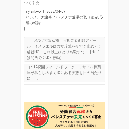
つくる会
By
znkwp
|
2025/04/09
|
パレスチナ連帯
,
パレスチナ連帯の取り組み
,
取
組み報告
|
←
【4/6-7大阪京橋】写真展＆街頭アピー
ル イスラエルはガザ攻撃を今すぐ止めろ！
虐殺NO！これ以上ひとりも殺すな！【4/16
は関西で #BDS 行動】
［4.12祝園フィールドワーク］ミサイル弾薬
庫が暮らしのすぐ隣にある実態を目の当たり
に
→