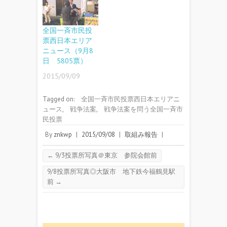
全国一斉市民投
票西日本エリア
ニュース（9月8
日 5805票）
2015/09/09
Tagged on:
全国一斉市民投票西日本エリアニ
ュース
,
戦争法案
,
戦争法案を問う全国一斉市
民投票
By
znkwp
|
2015/09/08
|
取組み報告
|
←
9/3投票所写真＠東京 参院会館前
9/8投票所写真◎大阪市 地下鉄今福鶴見駅
前
→