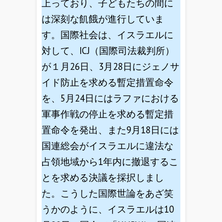
上っており、子どもたちの間に
は深刻な飢餓が進行していま
す。国際社会は、イスラエルに
対して、ICJ（国際司法裁判所）
が１月26日、3月28日にジェノサ
イド防止を求める暫定措置命令
を、5月24日にはラファにおける
軍事作戦の停止を求める暫定措
置命令を発出、また9月18日には
国連総会がイスラエルに違法な
占領地域から1年内に撤退するこ
とを求める決議を採択しまし
た。こうした国際世論をあざ笑
うかのように、イスラエルは10