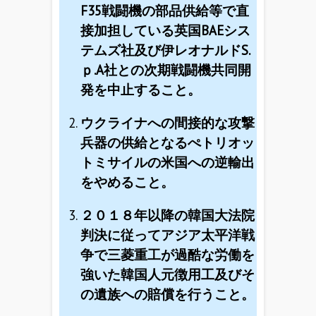
F35戦闘機の部品供給等で直
接加担している英国BAEシス
テムズ社及び伊レオナルドS.
ｐ.A社との次期戦闘機共同開
発を中止すること。
ウクライナへの間接的な攻撃
兵器の供給となるぺトリオッ
トミサイルの米国への逆輸出
をやめること。
２０１８年以降の韓国大法院
判決に従ってアジア太平洋戦
争で三菱重工が過酷な労働を
強いた韓国人元徴用工及びそ
の遺族への賠償を行うこと。