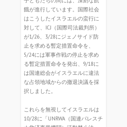
子どもたちの間には、深刻な飢
餓が進行しています。国際社会
はこうしたイスラエルの蛮行に
対して、ICJ（国際司法裁判所）
が1/26、3/28にジェノサイド防
止を求める暫定措置命令を、
5/24には軍事作戦の停止を求め
る暫定措置命令を発出、9/18に
は国連総会がイスラエルに違法
な占領地域からの撤退決議を採
択しました。
これらを無視してイスラエルは
10/28に「UNRWA（国連パレスチ