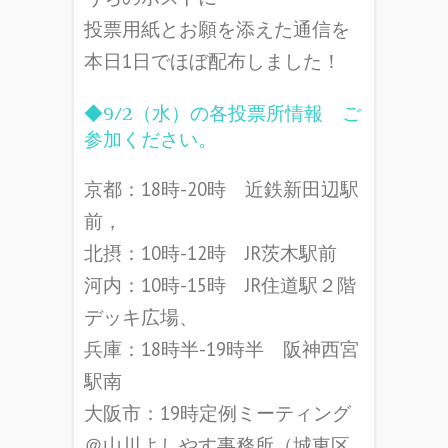
投票用紙
とお願を添えた通信を
本日1日でほぼ配布しました！
◆9/2（水）の各投票所情報 ご
参加ください。
京都：18時-20時 近鉄新田辺駅
前，
北摂：10時-12時 JR茨木駅前
河内：10時-15時 JR住道駅２階
デッキ広場、
兵庫：18時半-19時半 阪神西宮
駅南
大阪市：19時定例ミーティング
＠山川よしやす事務所（
城東区