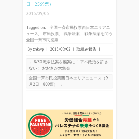
日 2569票）
2015/09/05
Tagged on:
全国一斉市民投票西日本エリアニ
ュース
,
市民投票
,
戦争法案
,
戦争法案を問う
全国一斉市民投票
By
znkwp
|
2015/09/02
|
取組み報告
|
←
8/30 戦争法案を廃案に！ アベ政治を許さ
ない！ おおさか大集会
全国一斉市民投票西日本エリアニュース（9
月2日 809票）
→