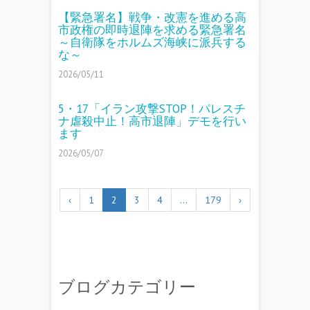
【緊急署名】戦争・改憲を進める高
市政権の即時退陣を求める緊急署名
～自衛隊をホルムズ海峡に派兵する
な～
2026/05/11
5・17「イラン攻撃STOP！パレスチ
ナ虐殺中止！高市退陣」デモを行い
ます
2026/05/07
‹
1
2
3
4
…
179
›
ブログカテゴリー