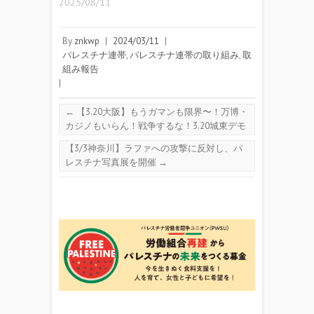
2025/08/11
By
znkwp
|
2024/03/11
|
パレスチナ連帯
,
パレスチナ連帯の取り組み
,
取
組み報告
|
←
【3.20大阪】もうガマンも限界〜！万博・
カジノもいらん！戦争するな！3.20城東デモ
【3/3神奈川】ラファへの攻撃に反対し、パ
レスチナ写真展を開催
→