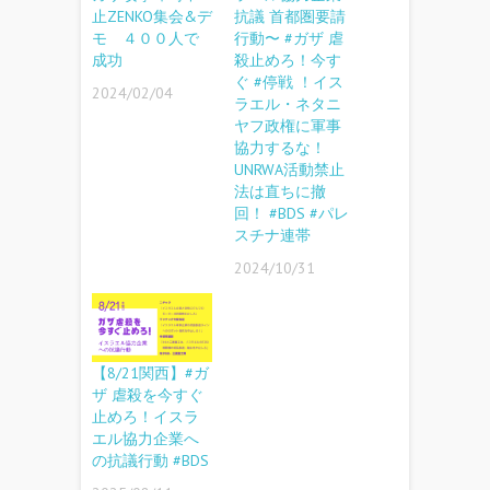
止ZENKO集会&デ
抗議 首都圏要請
モ ４００人で
行動〜 #ガザ 虐
成功
殺止めろ！今す
ぐ #停戦 ！イス
2024/02/04
ラエル・ネタニ
ヤフ政権に軍事
協力するな！
UNRWA活動禁止
法は直ちに撤
回！ #BDS #パレ
スチナ連帯
2024/10/31
【8/21関西】#ガ
ザ 虐殺を今すぐ
止めろ！イスラ
エル協力企業へ
の抗議行動 #BDS