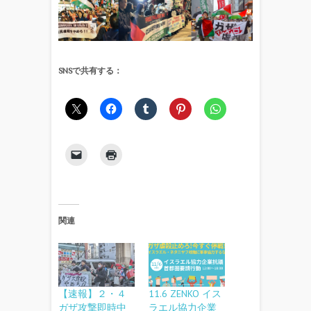
SNSで共有する：
関連
【速報】２・４
11.6 ZENKO イス
ガザ攻撃即時中
ラエル協力企業