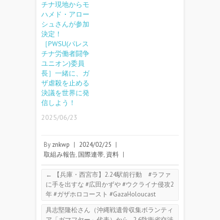
チナ現地からモ
ハメド・アロー
シュさんが参加
決定！
［PWSU(パレス
チナ労働者闘争
ユニオン)委員
長］一緒に、ガ
ザ虐殺を止める
決議を世界に発
信しよう！
2025/06/23
By
znkwp
|
2024/02/25
|
取組み報告
,
国際連帯
,
資料
|
←
【兵庫・西宮市】2.24駅前行動 #ラファ
に手を出すな #広田かずや #ウクライナ侵攻2
年 #ガザホロコースト #GazaHoloucast
具志堅隆松さん（沖縄戦遺骨収集ボランティ
ア「ガマフヤー」代表）から─2.6防衛省交渉