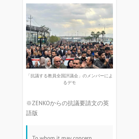
「抗議する教員全国評議会」のメンバーによ
るデモ
※ZENKOからの抗議要請文の英
語版
To whom it may concern