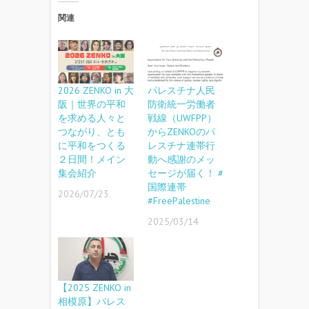
関連
2026 ZENKO in 大
パレスチナ人民
阪｜世界の平和
防衛統一労働者
を求める人々と
戦線（UWFPP）
つながり、とも
からZENKOのパ
に平和をつくる
レスチナ連帯行
２日間！メイン
動へ感謝のメッ
集会紹介
セージが届く！ #
国際連帯
2026/07/23
#FreePalestine
2025/03/14
【2025 ZENKO in
相模原】パレス