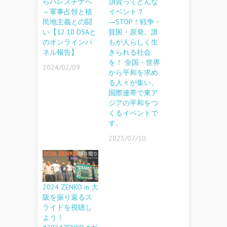
らパレスチナへ
須賀ってどんな
～軍事占領と植
イベント？
民地主義との闘
―STOP！戦争・
い【12.10 DSAと
貧困・原発。誰
のオンラインパ
もが人らしく生
ネル報告】
きられる社会
を！ 全国・世界
2024/02/09
から平和を求め
る人々が集い、
国際連帯で東ア
ジアの平和をつ
くるイベントで
す。
2023/07/10
2024 ZENKO in 大
阪を振り返るス
ライドを視聴し
よう！