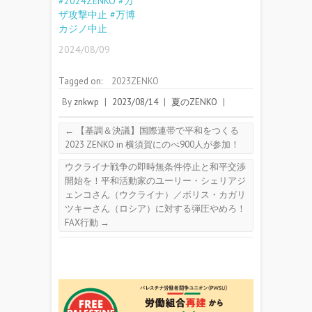
#2024ZENKO #ガ
ザ攻撃中止 #万博
カジノ中止
2024/08/09
Tagged on:
2023ZENKO
By
znkwp
|
2023/08/14
|
夏のZENKO
|
←
【基調＆決議】国際連帯で平和をつくる
2023 ZENKO in 横須賀にのべ900人が参加！
ウクライナ戦争の即時無条件停止と和平交渉
開始を！平和活動家のユーリー・シェリアジ
ェンコさん（ウクライナ）／ボリス・カガリ
ツキーさん（ロシア）に対する弾圧やめろ！
FAX行動
→