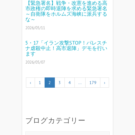
【緊急署名】戦争・改憲を進める高
市政権の即時退陣を求める緊急署名
～自衛隊をホルムズ海峡に派兵する
な～
2026/05/11
5・17「イラン攻撃STOP！パレスチ
ナ虐殺中止！高市退陣」デモを行い
ます
2026/05/07
‹
1
2
3
4
…
179
›
ブログカテゴリー