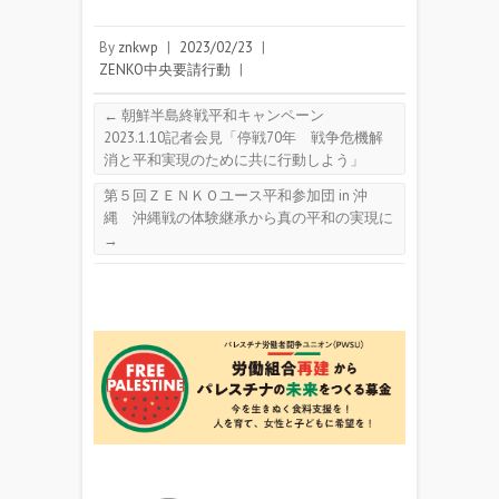
By
znkwp
|
2023/02/23
|
ZENKO中央要請行動
|
←
朝鮮半島終戦平和キャンペーン
2023.1.10記者会見「停戦70年 戦争危機解
消と平和実現のために共に行動しよう」
第５回ＺＥＮＫＯユース平和参加団 in 沖
縄 沖縄戦の体験継承から真の平和の実現に
→