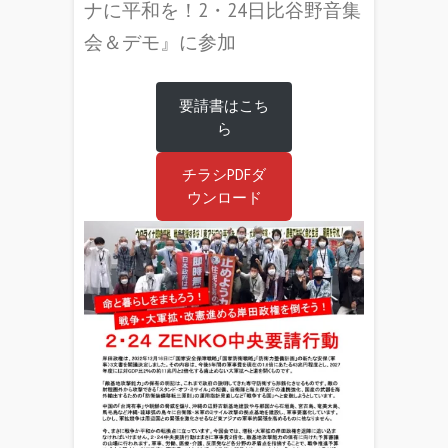
ナに平和を！2・24日比谷野音集
会＆デモ』に参加
要請書はこち
ら
チラシPDFダ
ウンロード