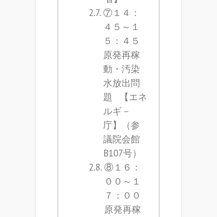
⑦１４：
４５～１
５：４５
原発再稼
動・汚染
水放出問
題 【エネ
ルギ－
庁】（参
議院会館
B107号）
⑧１６：
００～１
７：００
原発再稼