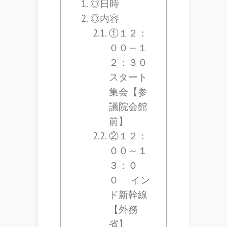
◎日時
◎内容
①１２：
００～１
２：３０
スタート
集会【参
議院会館
前】
②１２：
００～１
３：０
０ イン
ド新幹線
【外務
省】