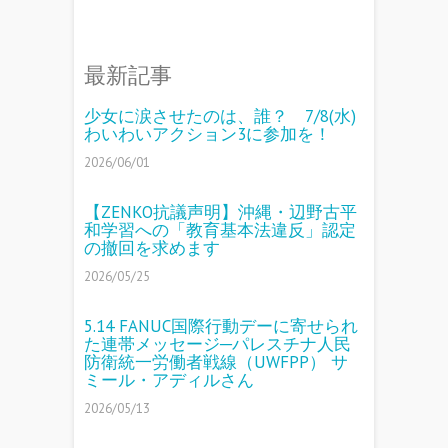
最新記事
少女に涙させたのは、誰？ 7/8(水)
わいわいアクション3に参加を！
2026/06/01
【ZENKO抗議声明】沖縄・辺野古平
和学習への「教育基本法違反」認定
の撤回を求めます
2026/05/25
5.14 FANUC国際行動デーに寄せられ
た連帯メッセージ─パレスチナ人民
防衛統一労働者戦線（UWFPP） サ
ミール・アディルさん
2026/05/13