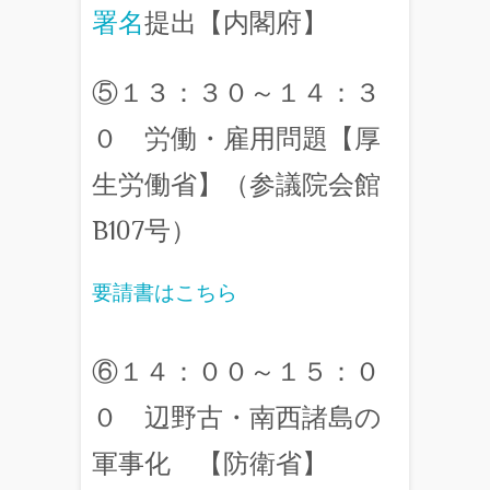
署名
提出【内閣府】
⑤１３：３０～１４：３
０ 労働・雇用問題【厚
生労働省】（参議院会館
B107号）
要請書はこちら
⑥１４：００～１５：０
０ 辺野古・南西諸島の
軍事化 【防衛省】