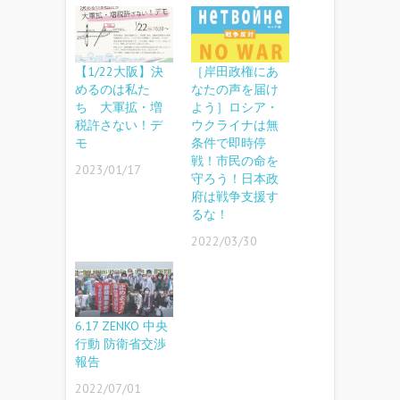
【1/22大阪】決
［岸田政権にあ
めるのは私た
なたの声を届け
ち 大軍拡・増
よう］ロシア・
税許さない！デ
ウクライナは無
モ
条件で即時停
戦！市民の命を
2023/01/17
守ろう！日本政
府は戦争支援す
るな！
2022/03/30
6.17 ZENKO 中央
行動 防衛省交渉
報告
2022/07/01