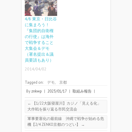
4/8 東京・日比谷
に集まろう！
『集団的自衛権
の行使』は海外
で戦争すること
大集会＆デモ
（署名提出＆議
員要請もあり）
2014/04/02
Tagged on:
デモ
,
京都
By
znkwp
|
2023/01/17
|
取組み報告
|
←
【1/22大阪寝屋川】カジノ「見える化」
大作戦を振り返る市民交流会
軍事要塞化の最前線 沖縄で戦争が始める危
機【2/4 ZENKO京都のつどい】
→