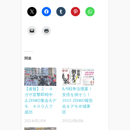
関連
【速報】２・４
8/9戦争法廃案！
ガザ攻撃即時中
安倍を倒そう！
止ZENKO集会&デ
2015 ZENKO報告
モ ４００人で
会＆デモ＠城東
成功
区
2024/02/04
2015/08/06