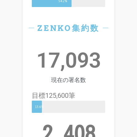
54.2%
ZENKO集約数
17,093
現在の署名数
目標125,600筆
13.6%
2,408