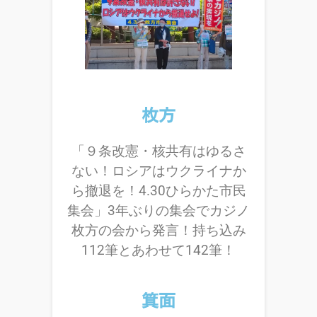
枚方
「９条改憲・核共有はゆるさ
ない！ロシアはウクライナか
ら撤退を！4.30ひらかた市民
集会」3年ぶりの集会でカジノ
枚方の会から発言！持ち込み
112筆とあわせて142筆！
箕面