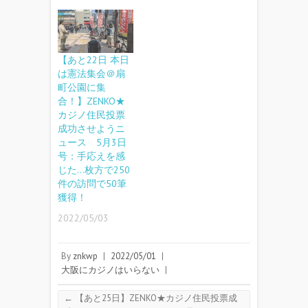
【あと22日 本日
は憲法集会＠扇
町公園に集
合！】ZENKO★
カジノ住民投票
成功させようニ
ュース 5月3日
号：手応えを感
じた…枚方で250
件の訪問で50筆
獲得！
2022/05/03
By
znkwp
|
2022/05/01
|
大阪にカジノはいらない
|
←
【あと25日】ZENKO★カジノ住民投票成