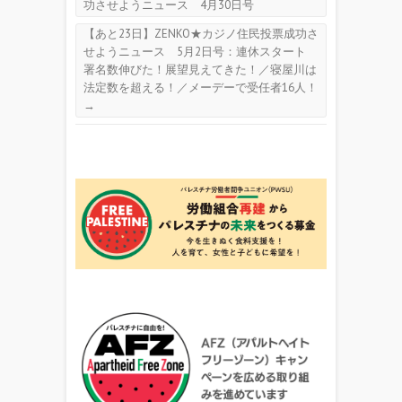
功させようニュース 4月30日号
【あと23日】ZENKO★カジノ住民投票成功さ
せようニュース 5月2日号：連休スタート
署名数伸びた！展望見えてきた！／寝屋川は
法定数を超える！／メーデーで受任者16人！
→