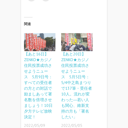
関連
【あと16日】
【あと20日】
ZENKO★カジノ
ZENKO★カジノ
住民投票成功さ
住民投票成功さ
せようニュー
せようニュー
ス 5月9日号：
ス 5月5日号：
すべての受任者
5/4中之島まつり
の方との対話で
で137筆・受任者
励ましあって署
10人。流れが変
名数を倍増させ
わった―若い人
ましょう！10日
も関心、維新支
夕方テレビ放映
持の方も「署名
決定！
したい」
2022/05/09
2022/05/05