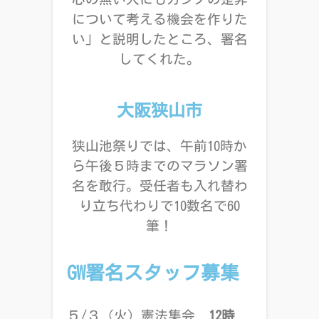
について考える機会を作りた
い」と説明したところ、署名
してくれた。
大阪狭山市
狭山池祭りでは、午前10時か
ら午後５時までのマラソン署
名を敢行。受任者も入れ替わ
り立ち代わりで10数名で60
筆！
GW署名スタッフ募集
５
/
３（火）憲法集会
12
時