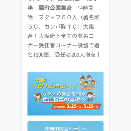
半 扇町公園集合
14
時開
始 スタッフ６０人（署名隊
５０、カンパ隊１０）大集
合！大阪府下全ての署名コー
ナー受任者コーナー設置で署
名
1200
筆、受任者
200
人増を！
ZENKO特設ページへ