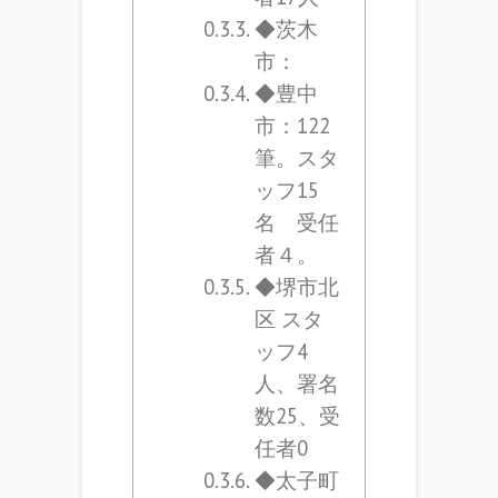
◆茨木
市：
◆豊中
市：122
筆。スタ
ッフ15
名 受任
者４。
◆堺市北
区 スタ
ッフ4
人、署名
数25、受
任者0
◆太子町