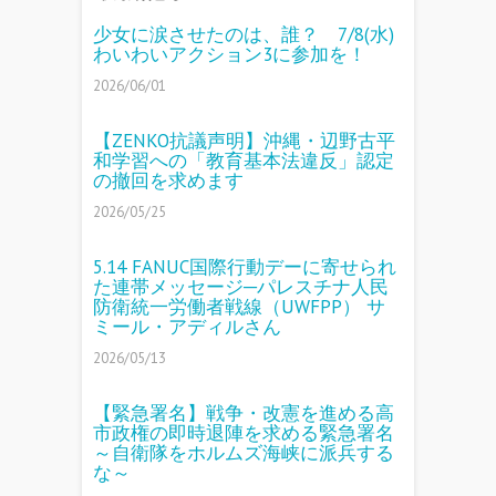
少女に涙させたのは、誰？ 7/8(水)
わいわいアクション3に参加を！
2026/06/01
【ZENKO抗議声明】沖縄・辺野古平
和学習への「教育基本法違反」認定
の撤回を求めます
2026/05/25
5.14 FANUC国際行動デーに寄せられ
た連帯メッセージ─パレスチナ人民
防衛統一労働者戦線（UWFPP） サ
ミール・アディルさん
2026/05/13
【緊急署名】戦争・改憲を進める高
市政権の即時退陣を求める緊急署名
～自衛隊をホルムズ海峡に派兵する
な～