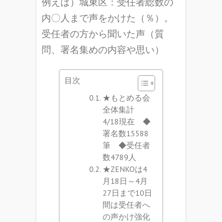
例えば）城東区：受任者総数の
内〇人まで声をかけた（％）。
受任者の方から聞いた声（質
問、署名集めの内容や思い）
目次
★もとめる会
全体集計
4/18現在 ◆
署名数15588
筆 ◆受任者
数4789人
★ZENKOは4
月18日～4月
27日まで10日
間は受任者へ
の声かけ強化