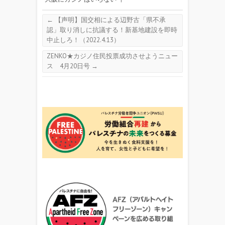
←
【声明】国交相による辺野古「県不承
認」取り消しに抗議する！新基地建設を即時
中止しろ！（2022.4.13）
ZENKO★カジノ住民投票成功させようニュー
ス 4月20日号
→