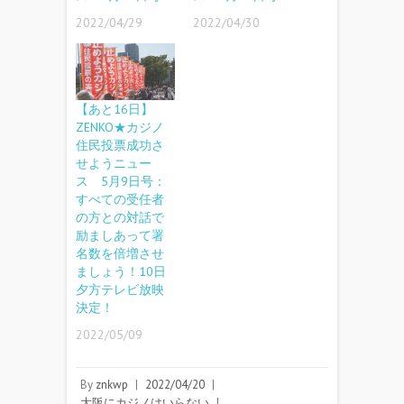
2022/04/29
2022/04/30
【あと16日】
ZENKO★カジノ
住民投票成功さ
せようニュー
ス 5月9日号：
すべての受任者
の方との対話で
励ましあって署
名数を倍増させ
ましょう！10日
夕方テレビ放映
決定！
2022/05/09
By
znkwp
|
2022/04/20
|
大阪にカジノはいらない
|