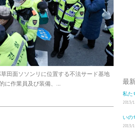
郡草田面ソソンリに位置する不法サード基地
最
例的に作業員及び装備、…
私た
2013/1
いの
2013/1