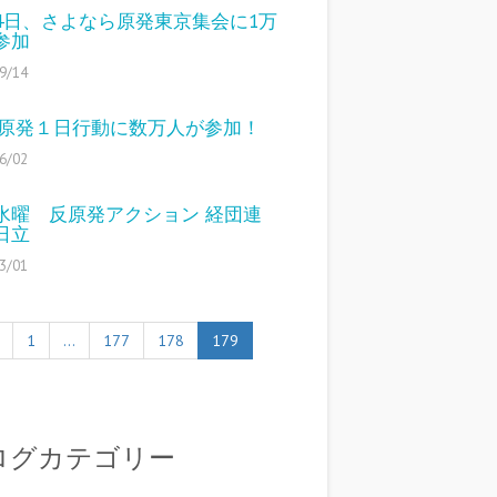
14日、さよなら原発東京集会に1万
参加
9/14
2反原発１日行動に数万人が参加！
6/02
水曜 反原発アクション 経団連
日立
3/01
1
…
177
178
179
ログカテゴリー