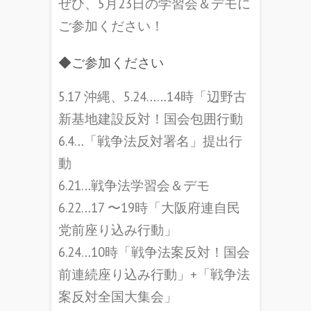
ぜひ、5月23日の学習会＆デモに
ご参加ください！
◆ご参加ください
5.17 沖縄、5.24……14時「辺野古
新基地建設反対！国会包囲行動
6.4…「戦争法反対署名」提出行
動
6.21…戦争法学習会＆デモ
6.22…17 〜19
時「大阪府連自民
党前座り込み行動」
6.24…10時「戦争法案反対！国会
前連続座り込み行動」+「戦争法
案反対全国大集会」