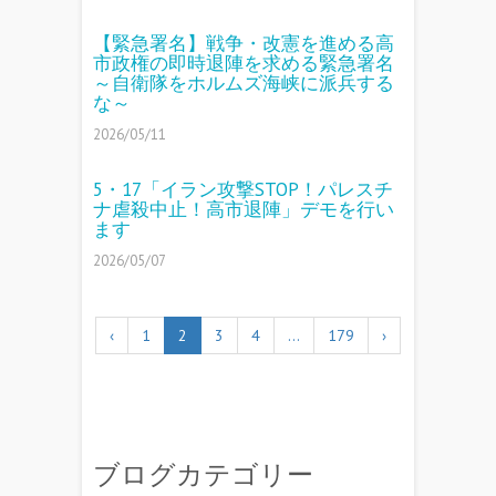
【緊急署名】戦争・改憲を進める高
市政権の即時退陣を求める緊急署名
～自衛隊をホルムズ海峡に派兵する
な～
2026/05/11
5・17「イラン攻撃STOP！パレスチ
ナ虐殺中止！高市退陣」デモを行い
ます
2026/05/07
‹
1
2
3
4
…
179
›
ブログカテゴリー