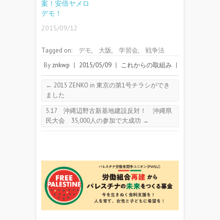
案！安倍ヤメロ
デモ！
2015/09/12
Tagged on:
デモ
,
大阪
,
学習会
,
戦争法
By
znkwp
|
2015/05/09
|
これからの取組み
|
←
2015 ZENKO in 東京の第1号チラシができ
ました
5.17 沖縄辺野古新基地建設反対！ 沖縄県
民大会 35,000人の参加で大成功
→