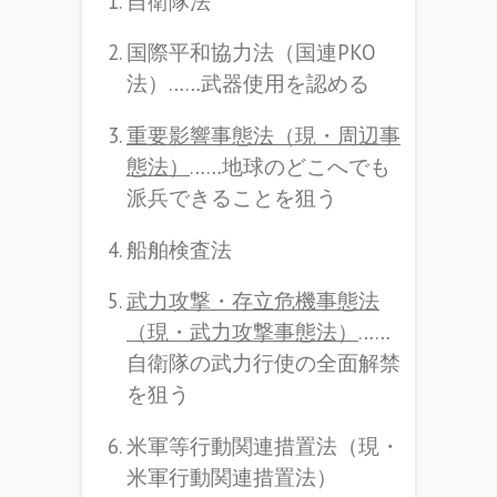
自衛隊法
国際平和協力法（国連PKO
法）……武器使用を認める
重要影響事態法（現・周辺事
態法）
……地球のどこへでも
派兵できることを狙う
船舶検査法
武力攻撃・存立危機事態法
（現・武力攻撃事態法）
……
自衛隊の武力行使の全面解禁
を狙う
米軍等行動関連措置法（現・
米軍行動関連措置法）