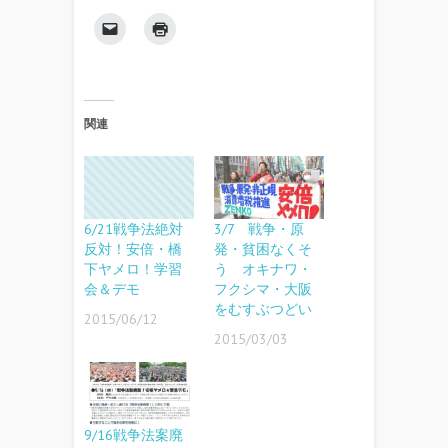
関連
6/21戦争法絶対
3/7 戦争・原
反対！安倍・橋
発・貧困なくそ
下ヤメロ！学習
う オキナワ・
会＆デモ
フクシマ・大阪
をむすぶつどい
2015/06/12
2015/03/03
9/16戦争法案廃