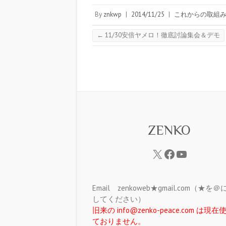
By
znkwp
|
2014/11/25
|
これからの取組
←
11/30安倍ヤメロ！徹底討論集会＆デモ
ZENKO
Email zenkoweb★gmail.com（★を
してください）
旧来の info@zenko-peace.com は現
ておりません。