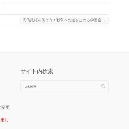
み
|
安倍政権を倒そう！戦争への道を止める学習会
→
サイト内検索
Search
＠に変更
在使用し