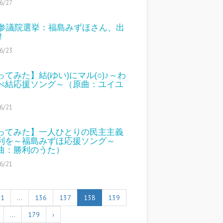
6/27
16参議院選挙：福島みずほさん、出
！
6/23
ってみた】結(ゆい)にマル(○)♪～わ
べ結応援ソング～（原曲：ユイユ
6/21
ってみた】一人ひとりの民主主義
利を～福島みずほ応援ソング～
曲：勝利のうた）
6/21
1
…
136
137
138
139
…
179
›