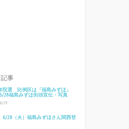
新記事
10参院選 比例区は『福島みずほ』
 6/28福島みずほ街頭宣伝・写真
6/29
、6/28（火）福島みずほさん関西登