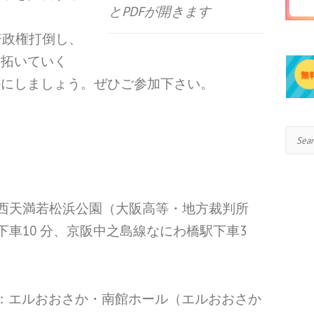
とPDFが開きます
。
倍政権打倒し、
り拓いていく
かにしましょう。ぜひご参加下さい。
Search
30 西天満若松浜公園（大阪高等・地方裁判所
下車10 分、京阪中之島線なにわ橋駅下車3
：エルおおさか・
南館ホール
（エルおおさか