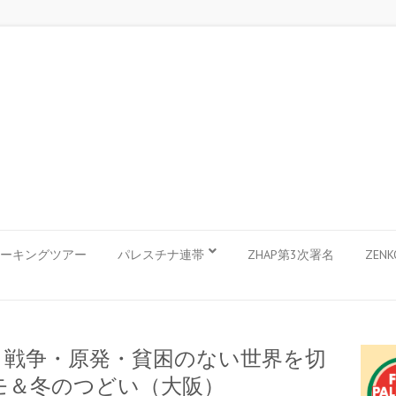
ーキングツアー
パレスチナ連帯
ZHAP第3次署名
ZEN
権 戦争・原発・貧困のない世界を切
Oデモ＆冬のつどい（大阪）