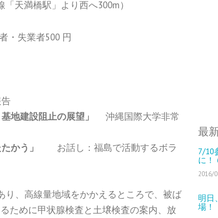
「天満橋駅」より西へ300m）
者・失業者500 円
報告
と基地建設阻止の展望」
沖縄国際大学非常
最
たたかう」
お話し：福島で活動するボラ
7/
に！
2016/0
あり、
高線量地域をかかえるところで、被ば
明日
場！
守るために甲状腺検査と土壌検査の案内、
放