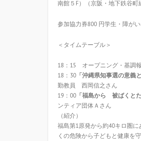
南館５F）（京阪・地下鉄谷町線
参加協力券800 円学生・障がい
＜タイムテーブル＞
18：15 オープニング・基調
18：30
「沖縄県知事選の意義
勤教員 西岡信之さん
19：00
「福島から 被ばくと
ンティア団体Ａさん
（紹介）
福島第1原発から約40キロ圏に
くの危険から子どもと健康を