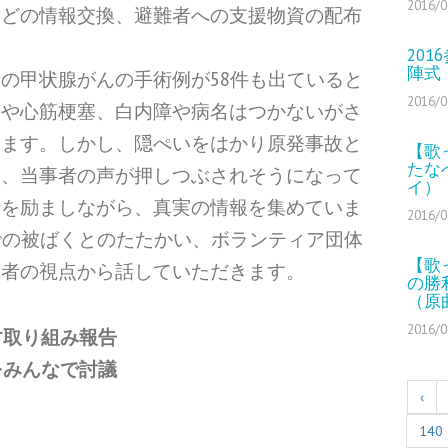
2016/0
などの情報交換、避難者への支援物資の配布
20
陣式
の甲状腺がんの手術例が58件も出ていると
2016/0
んや心筋梗塞、
白内障や病名はつかないがさ
います。
しかし、隠ぺいをはかり原発事故と
【歌
たな
て、
当事者の声が押しつぶされそうになって
イ）
者を励ましながら、
真実の情報を集めていま
2016/0
での被ばくとのたたかい、
ボランティア団体
【歌
活者の視点から話していただきます。
の勝
（原
2016/0
す取り組み報告
をみんなで討議
‹
140