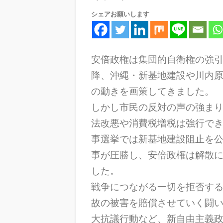
シェアお願いします
安倍政権は集団的自衛権の強
降、沖縄・新基地建設や川内
の動きを画策してきました。
しかし市民の反対の声の強ま
法改悪や消費税増税は強行で
事選挙では新基地建設阻止を
事が圧勝し、安倍政権は解散
した。
戦争につながる一切を拒否す
故の被害を賠償させていく闘
大抗議行動など、新自由主義