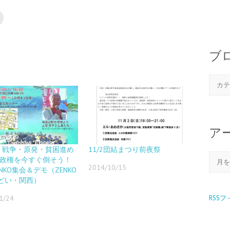
ブ
ア
19 戦争・原発・貧困進め
11/2団結まつり前夜祭
倍政権を今すぐ倒そう！
2014/10/15
NKO集会＆デモ（ZENKO
どい・関西）
1/24
RSS