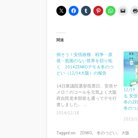
関連
倒そう！安倍政権 戦争・原
発・貧困のない世界を切り拓
く 2014ZENKOデモ＆冬のつ
どい（12/14大阪）の報告
14日衆議院選挙投票日、安倍ヤ
12/
メロ！のコールを元気よく大阪
る 安
府自民党本部前も通ってデモ行
冬のZE
進しました。 …
冬のつ
2014/12/18
2015/1
Tagged on:
ZENKO
,
冬のつどい
,
大阪