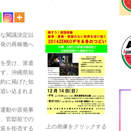
引な閣議決定以
原発の再稼働へ
りを受け、派遣
きず、沖縄県知
公約に掲げた知
に追い込まれま
る運動や原発事
い、官邸前での
上の画像をクリックする
政策を拒否する