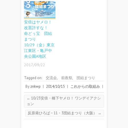
安倍はヤメロ！
改憲許すな！
命どぅ宝 団結
まつり
10/29（金）東京
江東区・亀戸中
央公園A地区
2017/09/22
Tagged on:
交流会
,
前夜祭
,
団結まつり
By
znkwp
|
2014/10/15
|
これからの取組み
|
←
10/23安倍・橋下ヤメロ！ ワンデイアクシ
ョン
反原発ひろば − 11・3団結まつり（大阪）
→