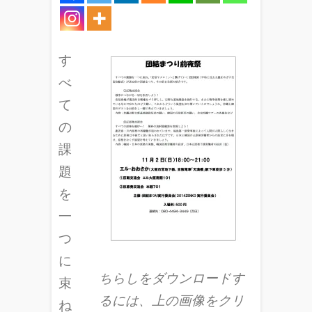
す
べ
て
の
課
題
を
一
つ
に
ちらしをダウンロードす
束
るには、上の画像をクリ
ね