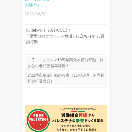
大津市）
2020/04/30
By
znkwp
|
2021/03/12
|
「新型コロナウイルス危機」に立ち向かう
,
要
請行動
|
←
3・11フクシマ10周年関電本店前行動 許
さない老朽原発再稼働！
2/22堺市要請行動の報告（ZENKO堺・河内長
野実行委員会）
→