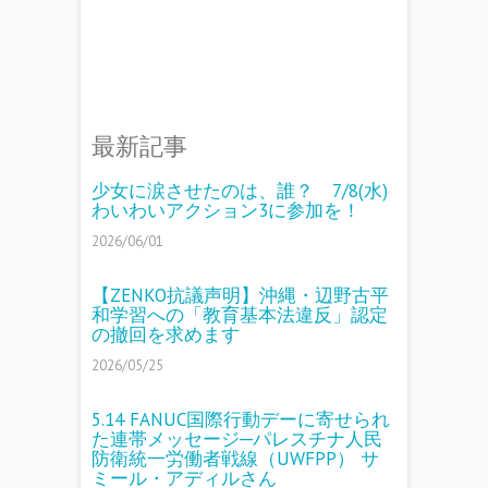
最新記事
少女に涙させたのは、誰？ 7/8(水)
わいわいアクション3に参加を！
2026/06/01
【ZENKO抗議声明】沖縄・辺野古平
和学習への「教育基本法違反」認定
の撤回を求めます
2026/05/25
5.14 FANUC国際行動デーに寄せられ
た連帯メッセージ─パレスチナ人民
防衛統一労働者戦線（UWFPP） サ
ミール・アディルさん