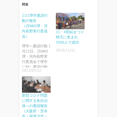
関連
2/22堺市要請行
動の報告
（ZENKO堺・河
内長野実行委員
11・4団結まつり
会）
晴天に恵まれ
3000人で成功
堺市へ要請行動 2
2019/11/12
月22日、ZENKO
堺・河内長野実
行委員会で堺市
に対し要請行動
2021/03/12
を実施しまし
た。参加…
新型コロナ問題
に関する各自治
体への要請報告
（大阪府・茨木
市・寝屋川市・