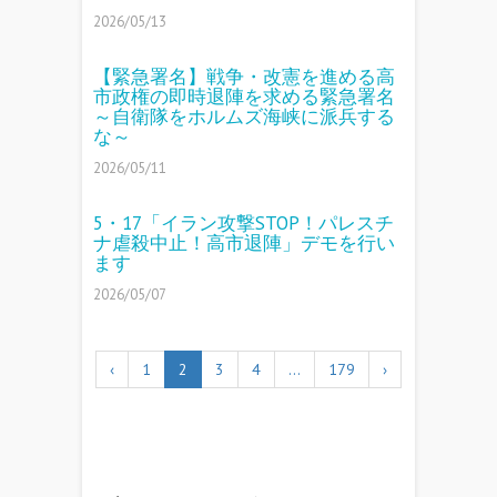
2026/05/13
【緊急署名】戦争・改憲を進める高
市政権の即時退陣を求める緊急署名
～自衛隊をホルムズ海峡に派兵する
な～
2026/05/11
5・17「イラン攻撃STOP！パレスチ
ナ虐殺中止！高市退陣」デモを行い
ます
2026/05/07
‹
1
2
3
4
…
179
›