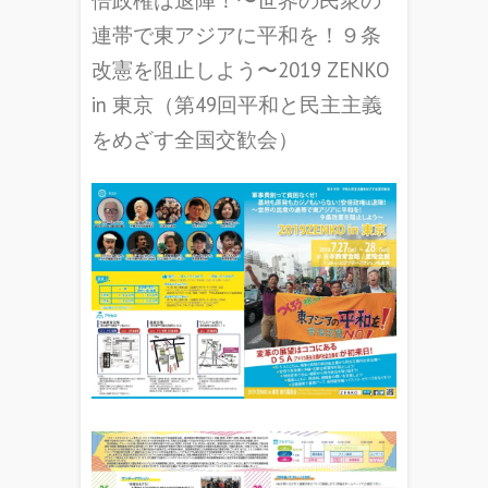
連帯で東アジアに平和を！９条
改憲を阻止しよう〜2019 ZENKO
in 東京（第49回平和と民主主義
をめざす全国交歓会）