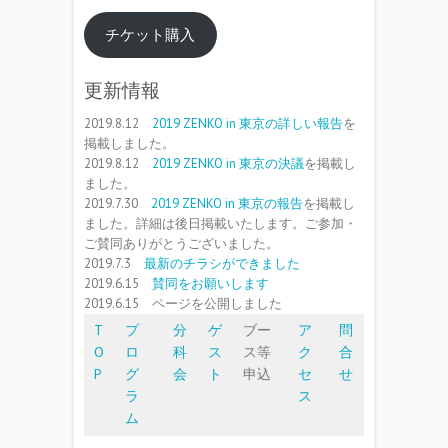
チケット購入
更新情報
2019.8.12
2019 ZENKO in 東京の詳しい報告
を
掲載しました。
2019.8.12
2019 ZENKO in 東京の決議
を掲載し
ました。
2019.7.30
2019 ZENKO in 東京の報告
を掲載し
ました。詳細は後日掲載いたします。ご参加・
ご賛同ありがとうございました。
2019.7.3
最新のチラシができました
2019.6.15
賛同をお願いします
2019.6.15
ページを公開しました
T
プ
分
ゲ
ブー
ア
問
O
ロ
科
ス
ス等
ク
合
P
グ
会
ト
申込
セ
せ
ラ
ス
ム