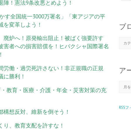
退陣！憲法9条改悪とめよう！
生かす全国統一3000万署名」「東アジアの平
域を変革しよう！
ブ
、廃炉へ！原発輸出阻止！被ばく強要許す
被害者への損害賠償を！ヒバクシャ国際署名
！
間労働・過労死許さない！非正規職の正規
ア
議に勝利！
育・教育・医療・介護・年金・災害対策の充
RSS
都構想反対、維新を倒そう！
くり、教育支配を許すな！