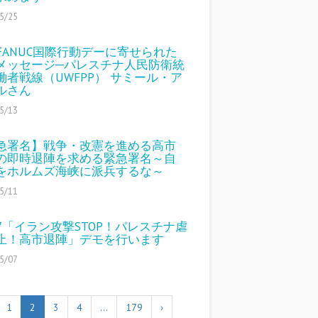
5/25
4 FANUC国際行動デーに寄せられた
メッセージ─パレスチナ人民防衛統
働者戦線（UWFPP） サミール・ア
ルさん
5/13
急署名】戦争・改憲を進める高市
の即時退陣を求める緊急署名～自
をホルムズ海峡に派兵するな～
5/11
17「イラン攻撃STOP！パレスチナ虐
止！高市退陣」デモを行います
5/07
1
2
3
4
…
179
›