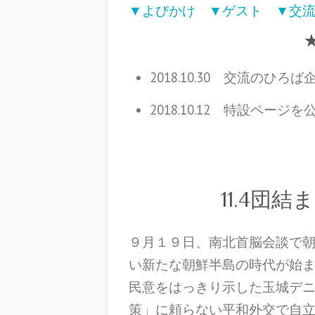
▼よびかけ
▼ゲスト
▼交
2018.10.30 交流のひ
2018.10.12 特設ページ
11.4団
９月１９日、南北首脳会談で
い新たな朝鮮半島の時代が始
民意をはっきり示した玉城デ
策」に頼らない平和外交で自