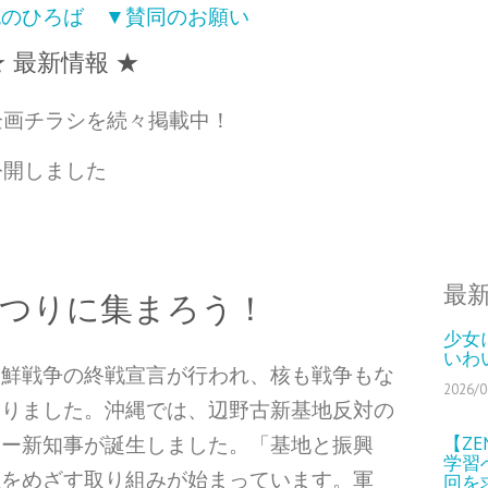
流のひろば
▼賛同のお願い
★ 最新情報 ★
ろば企画チラシを続々掲載中！
を公開しました
最
結まつりに集まろう！
少女
いわ
朝鮮戦争の終戦宣言が行われ、核も戦
争もな
2026/0
まりました。沖縄では、辺野古
新基地反対の
【Z
ニー新知事が誕生しまし
た。「基地と振興
学習
立をめざす取り組み
が始まっています。軍
回を