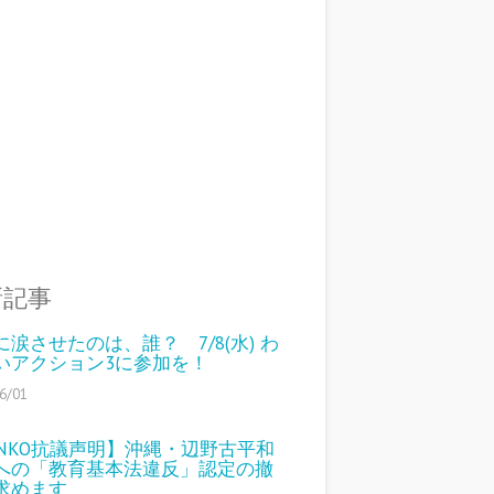
新記事
に涙させたのは、誰？ 7/8(水) わ
いアクション3に参加を！
6/01
ENKO抗議声明】沖縄・辺野古平和
への「教育基本法違反」認定の撤
求めます