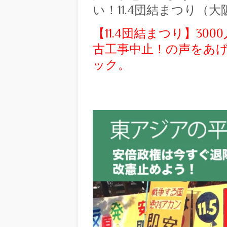
い！11.4団結まつり（大
【11.4団結まつり】3
古工事中止！の声をあ
ック。