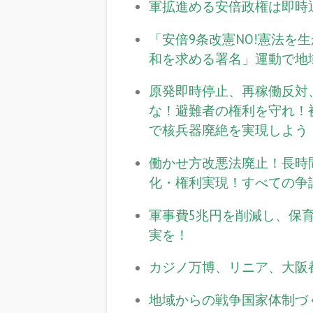
軍拡進める安倍政権は即時
「安倍9条改憲NO!憲法を
和を求める署名」運動で地
原発即時停止、再稼働反対
な！避難者の権利を守れ！
で核兵器廃絶を実現しよう
働かせ方改悪法廃止！長時
化・権利実現！すべての争
軍事費5兆円を削減し、保
実を！
カジノ万博、リニア、大阪
地域からの戦争国家体制づ