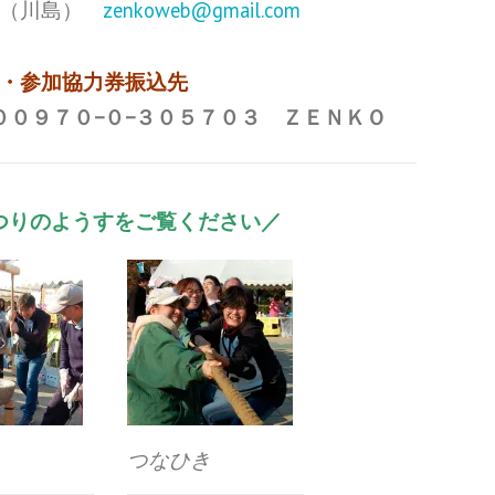
3004（川島）
zenkoweb@gmail.com
・参加協力券振込先
００９７０−０−３０５７０３ ＺＥＮＫＯ
つりのようすをご覧ください／
き
つなひき