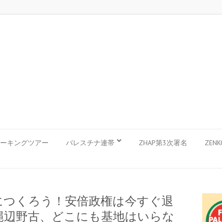
ーキングツアー
パレスチナ連帯
ZHAP第3次署名
ZEN
につくろう！安倍政権は今すぐ退
縄辺野古、どこにも基地はいらな