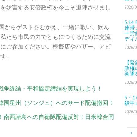
和を妨害する安
倍政権を今こそ退陣させまし
2026/0
5.1
韓国からゲストをむかえ、一緒に
歌い、飲ん
連帯
一労
を私たち市民の力でともに
つくるために交流
ディ
りにご参加ください。模擬店やバザー、
アピ
2026/0
ます。
【緊
政権
衛隊
2026/0
戦争終結・平和協定締結を実現しよう
！
5・
韓国星州（ソンジュ）へのサード配備
撤回！
殺中
2026/0
！南西諸島への自衛隊配備反対！日米韓合同
‹